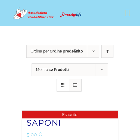
Salta
Tog
al
Nav
contenuto
CHI SIAMO
Ordina per
Ordine predefinito
IL NOSTRO LAVORO
Mostra
12 Prodotti
FORMAZIONE
NEWS
Esaurito
SOSTENITORI & AMBASCIATORI
SAPONI
5,00
€
SHOP SOLIDALE