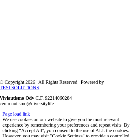
© Copyright 2026 | All Rights Reserved | Powered by
TESI SOLUTIONS
Viviautismo Odv
C.F. 92214060284
centroautismo@diversitylife
Page load link
We use cookies on our website to give you the most relevant
experience by remembering your preferences and repeat visits. By
clicking “Accept All”, you consent to the use of ALL the cookies.
However, you may visit "Cookie Settings" to provide a controlled