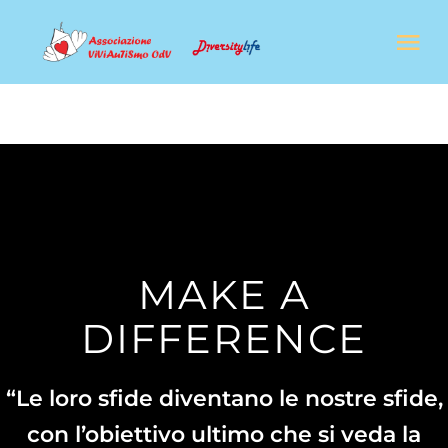
Salta
Tog
al
Nav
contenuto
CHI SIAMO
IL NOSTRO LAVORO
FORMAZIONE
MAKE A
NEWS
DIFFERENCE
SOSTENITORI & AMBASCIATORI
“Le loro sfide diventano le nostre sfide,
con l’obiettivo ultimo che si veda la
SHOP SOLIDALE