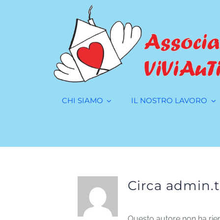
Salta
al
contenuto
CHI SIAMO
IL NOSTRO LAVORO
Circa
admin.t
Questo autore non ha riem