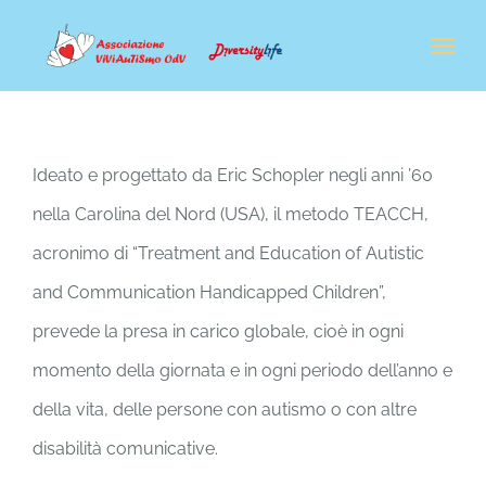
Salta
Tog
al
Nav
contenuto
CHI SIAMO
Ideato e progettato da Eric Schopler negli anni ’60
IL NOSTRO LAVORO
nella Carolina del Nord (USA), il metodo TEACCH,
acronimo di “Treatment and Education of Autistic
FORMAZIONE
and Communication Handicapped Children”,
prevede la presa in carico globale, cioè in ogni
NEWS
momento della giornata e in ogni periodo dell’anno e
della vita, delle persone con autismo o con altre
SOSTENITORI & AMBASCIATORI
disabilità comunicative.
SHOP SOLIDALE