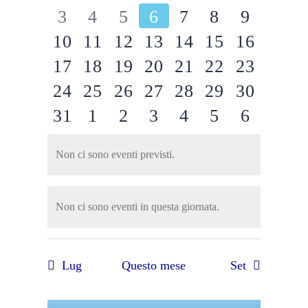
e
0
0
0
0
0
0
0
3
4
5
6
7
8
9
eventi
eventi
eventi
eventi
eventi
eventi
eventi
Eventi
0
0
0
0
0
0
0
10
11
12
13
14
15
16
viste
eventi
eventi
eventi
eventi
eventi
eventi
eventi
CONTATTI
0
0
0
0
0
0
0
17
18
19
20
21
22
23
eventi
eventi
eventi
eventi
eventi
eventi
eventi
Navigaz
0
0
0
0
0
0
0
24
25
26
27
28
29
30
eventi
eventi
eventi
eventi
eventi
eventi
eventi
0
0
0
0
0
0
0
31
1
2
3
4
5
6
eventi
eventi
eventi
eventi
eventi
eventi
eventi
eventi
eventi
eventi
eventi
eventi
eventi
eventi
Non ci sono eventi previsti.
Notice
Non ci sono eventi in questa giornata.
Notice
Lug
Questo mese
Set